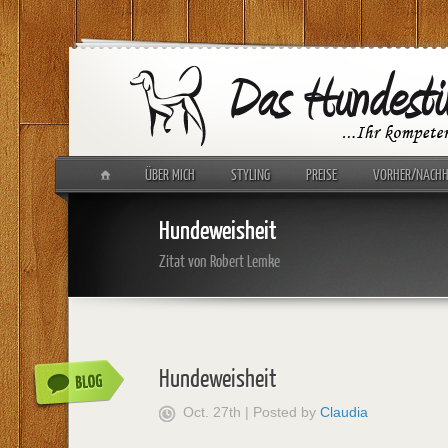
ÜBER MICH
STYLING
PREISE
VORHER/NACHHE
Hundeweisheit
Zitat von Robert Lemke
Hundeweisheit
Oct. 27th | Posted by
Claudia